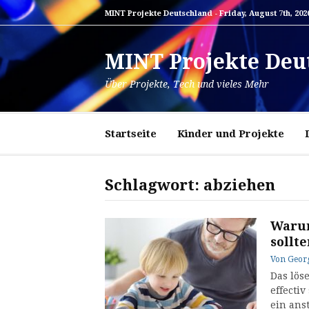
Zum
MINT Projekte Deutschland -
Friday, August 7th, 202
Inhalt
springen
MINT Projekte Deu
Über Projekte, Tech und vieles Mehr
Startseite
Kinder und Projekte
Schlagwort:
abziehen
Warum
sollt
Von
Geor
Das lös
effecti
ein ans