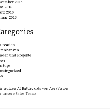
ovember 2016
ni 2016
rz 2016
nuar 2016
ategories
Creation
atenbanken
nder und Projekte
ews
artups
categorized
SA
ir nutzen AI
Battlecards
von AeraVision
r unsere Sales Teams