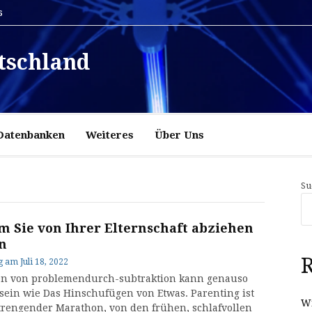
6
tschland
Datenbanken
Weiteres
Über Uns
Su
 Sie von Ihrer Elternschaft abziehen
en
R
g
am
Juli 18, 2022
en von problemendurch-subtraktion kann genauso
v sein wie Das Hinschufügen von Etwas. Parenting ist
Wi
trengender Marathon, von den frühen, schlafvollen