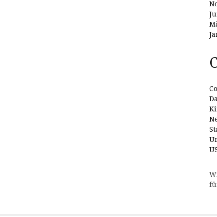
N
Ju
Mä
Ja
C
Co
D
Ki
N
St
Un
U
W
fü