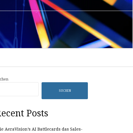
Privacy
Sample
Policy
Page
chen
SUCHEN
ecent Posts
e AeraVision’s AI Battlecards das Sales-