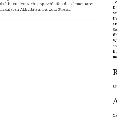
Te
bis hin zu den Nichtstop-Schleifen der elementaren
De
rrikularen Aktivitäten, bis zum Stress…
Ve
Un
au
So
üb
Wa
so
Ih
mö
Es
A
Ok