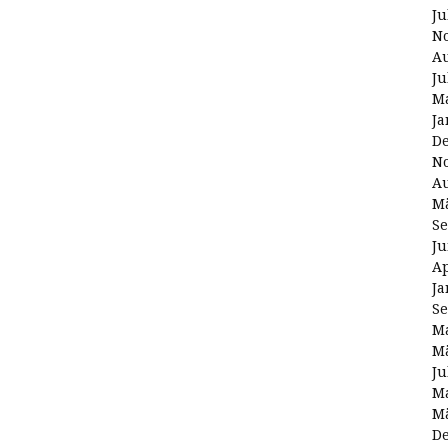
Ju
N
Au
Ju
Ma
Ja
D
N
Au
Mä
Se
Ju
Ap
Ja
Se
Ma
Mä
Ju
Ma
Mä
D