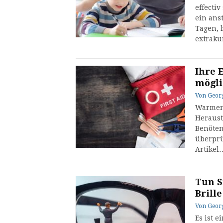
effecti
ein ans
Tagen, 
extraku
Ihre 
mögli
Von
Geor
Warment
Heraust
Benöten
überprü
Artikel
Tun S
Brill
Von
Geor
Es ist e