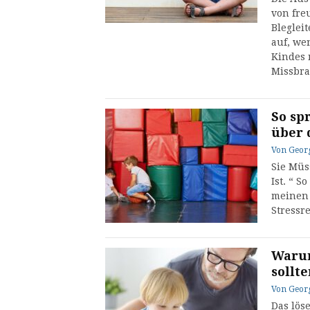
von fre
Bleglei
auf, we
Kindes 
Missbr
So sp
über 
Von
Geor
Sie Müs
Ist. “ S
meinen 
Stressr
Warum
sollt
Von
Geor
Das lös