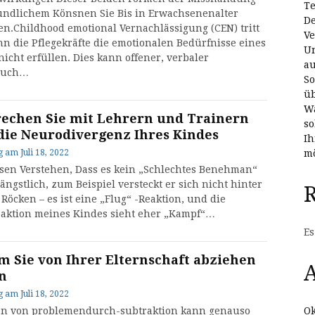
Te
undlichem Könsnen Sie Bis in Erwachsenenalter
De
ten.Childhood emotional Vernachlässigung (CEN) tritt
Ve
nn die Pflegekräfte die emotionalen Bedürfnisse eines
Un
nicht erfüllen. Dies kann offener, verbaler
au
auch…
So
üb
Wa
rechen Sie mit Lehrern und Trainern
so
die Neurodivergenz Ihres Kindes
Ih
mö
g
am
Juli 18, 2022
sen Verstehen, Dass es kein „Schlechtes Benehman“
o ängstlich, zum Beispiel versteckt er sich nicht hinter
Röcken – es ist eine „Flug“ -Reaktion, und die
eaktion meines Kindes sieht eher „Kampf“…
Es
 Sie von Ihrer Elternschaft abziehen
A
en
g
am
Juli 18, 2022
Ok
en von problemendurch-subtraktion kann genauso