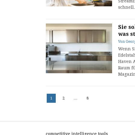
Streami
schnel
Sie s
was s
Von
Geor
Wenn Si
Edelsta
Haven A
Raum fü
Magazi
Seitennummerierun
Seite
Seite
Seite
1
2
…
8
der
Beiträge
competitive intelligence tools