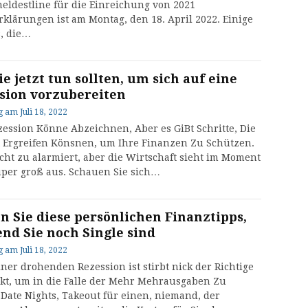
eldestline für die Einreichung von 2021
rklärungen ist am Montag, den 18. April 2022. Einige
, die…
e jetzt tun sollten, um sich auf eine
sion vorzubereiten
g
am
Juli 18, 2022
zession Könne Abzeichnen, Aber es GiBt Schritte, Die
zt Ergreifen Könsnen, um Ihre Finanzen Zu Schützen.
cht zu alarmiert, aber die Wirtschaft sieht im Moment
uper groß aus. Schauen Sie sich…
n Sie diese persönlichen Finanztipps,
nd Sie noch Single sind
g
am
Juli 18, 2022
iner drohenden Rezession ist stirbt nick der Richtige
kt, um in die Falle der Mehr Mehrausgaben Zu
 Date Nights, Takeout für einen, niemand, der