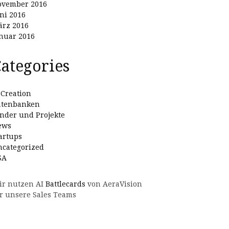
ovember 2016
ni 2016
rz 2016
nuar 2016
ategories
Creation
atenbanken
nder und Projekte
ews
artups
categorized
SA
ir nutzen AI
Battlecards
von AeraVision
r unsere Sales Teams