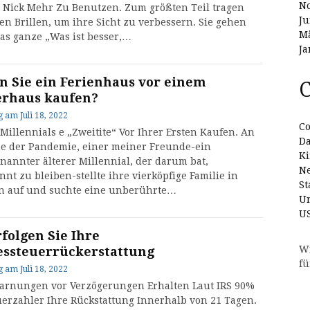
N
Nick Mehr Zu Benutzen. Zum größten Teil tragen
Ju
n Brillen, um ihre Sicht zu verbessern. Sie gehen
Mä
as ganze „Was ist besser,…
Ja
en Sie ein Ferienhaus vor einem
C
erhaus kaufen?
g
am
Juli 18, 2022
Co
illennials e „Zweitite“ Vor Ihrer Ersten Kaufen. An
D
e der Pandemie, einer meiner Freunde-ein
Ki
rnannter älterer Millennial, der darum bat,
N
nt zu bleiben-stellte ihre vierköpfige Familie in
St
n auf und suchte eine unberührte…
Un
U
rfolgen Sie Ihre
W
ssteuerrückerstattung
fü
g
am
Juli 18, 2022
arnungen vor Verzögerungen Erhalten Laut IRS 90%
uerzahler Ihre Rückstattung Innerhalb von 21 Tagen.