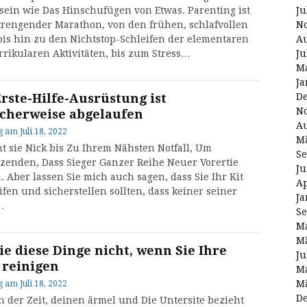
Ju
v sein wie Das Hinschufügen von Etwas. Parenting ist
N
trengender Marathon, von den frühen, schlafvollen
Au
bis hin zu den Nichtstop-Schleifen der elementaren
Ju
rrikularen Aktivitäten, bis zum Stress…
Ma
Ja
D
Erste-Hilfe-Ausrüstung ist
N
cherweise abgelaufen
Au
g
am
Juli 18, 2022
Mä
 sie Nick bis Zu Ihrem Nähsten Notfall, Um
Se
zenden, Dass Sieger Ganzer Reihe Neuer Vorertie
Ju
. Aber lassen Sie mich auch sagen, dass Sie Ihr Kit
Ap
fen und sicherstellen sollten, dass keiner seiner
Ja
…
Se
Ma
Mä
ie diese Dinge nicht, wenn Sie Ihre
Ju
e reinigen
Ma
Mä
g
am
Juli 18, 2022
D
in der Zeit, deinen ärmel und Die Untersite bezieht