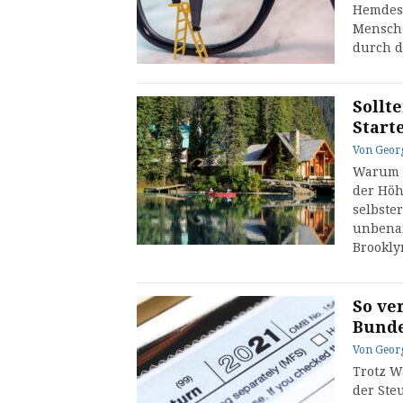
Hemdes 
Mensche
durch d
Sollt
Start
Von
Geor
Warum M
der Höh
selbste
unbenan
Brookly
So ve
Bunde
Von
Geor
Trotz W
der Ste