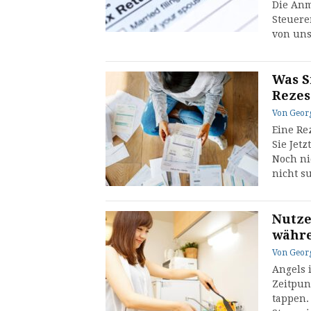
Die Anm
Steuere
von uns
Was Si
Rezes
Von
Geor
Eine Re
Sie Jet
Noch ni
nicht s
Nutze
währe
Von
Geor
Angels 
Zeitpun
tappen.