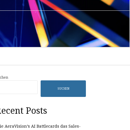
Privacy
Sample
Policy
Page
chen
SUCHEN
ecent Posts
e AeraVision’s AI Battlecards das Sales-