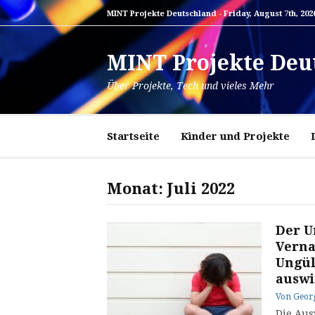
Zum
MINT Projekte Deutschland -
Friday, August 7th, 202
Inhalt
springen
MINT Projekte Deu
Über Projekte, Tech und vieles Mehr
Startseite
Kinder und Projekte
Monat:
Juli 2022
Der U
Verna
Ungül
auswi
Von
Geor
Die Aus