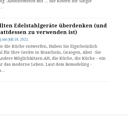
ng -Abonnements mit … die Kosten für Single
l…
ollten Edelstahlgeräte überdenken (und
tattdessen zu verwenden ist)
g
am
Juli 18, 2022
e die Küche entwerfen, Haben Sie Eigscheinlich
hl für Ihre Geräte in Braschein, Gezogen, Aber -Sie
ndere Möglichkitzen.AH, die Küche, die Küche – ein
r das moderne Leben. Laut dem Remodeling -
n…
g