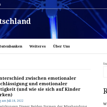
6
tschland
Datenbanken
Weiteres
Über Uns
Su
nterschied zwischen emotionaler
chlässigung und emotionaler
tigkeit (und wie sie sich auf Kinder
R
rken)
g
am
Juli 18, 2022
Wi
wirkungen Dieser Beiden Formen der Misshandung