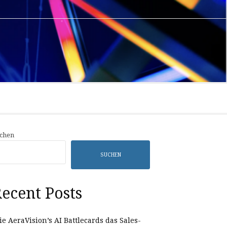
Privacy
Sample
Policy
Page
chen
SUCHEN
ecent Posts
e AeraVision’s AI Battlecards das Sales-