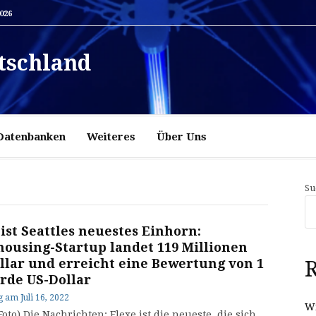
2026
tschland
Datenbanken
Weiteres
Über Uns
Su
 ist Seattles neuestes Einhorn:
ousing-Startup landet 119 Millionen
llar und erreicht eine Bewertung von 1
R
arde US-Dollar
g
am
Juli 16, 2022
Wi
Foto) Die Nachrichten: Flexe ist die neueste, die sich