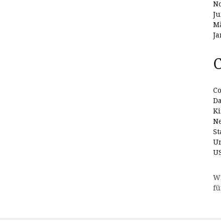
N
Ju
Mä
Ja
C
Co
D
Ki
N
St
Un
U
W
fü