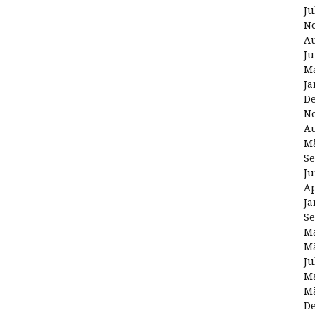
Ju
N
Au
Ju
Ma
Ja
D
N
Au
Mä
Se
Ju
Ap
Ja
Se
Ma
Mä
Ju
Ma
Mä
D