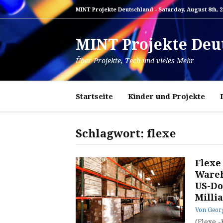
Zum
MINT Projekte Deutschland -
Saturday, August 8th, 
Inhalt
springen
MINT Projekte Deu
Über Projekte, Tech und vieles Mehr
Startseite
Kinder und Projekte
Schlagwort:
flexe
Flexe
Wareh
US-Do
Milli
Von
Geor
(Flexe -