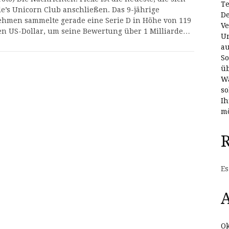
Te
tle’s Unicorn Club anschließen. Das 9-jährige
De
hmen sammelte gerade eine Serie D in Höhe von 119
Ve
en US-Dollar, um seine Bewertung über 1 Milliarde…
Un
au
So
üb
Wa
so
Ih
mö
Es
A
Ok