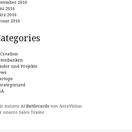
ovember 2016
ni 2016
rz 2016
nuar 2016
ategories
Creation
atenbanken
nder und Projekte
ews
artups
categorized
SA
ir nutzen AI
Battlecards
von AeraVision
r unsere Sales Teams