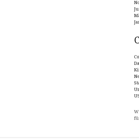
N
Ju
Mä
Ja
C
Co
D
Ki
N
St
Un
U
W
fü