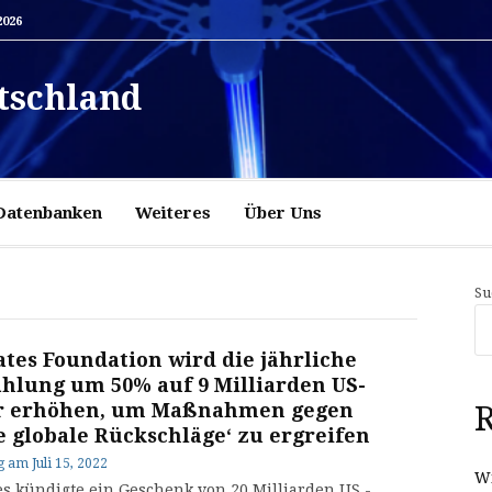
2026
tschland
Datenbanken
Weiteres
Über Uns
Su
ates Foundation wird die jährliche
hlung um 50% auf 9 Milliarden US-
r erhöhen, um Maßnahmen gegen
R
e globale Rückschläge‘ zu ergreifen
g
am
Juli 15, 2022
Wi
tes kündigte ein Geschenk von 20 Milliarden US -