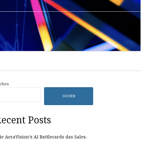
Privacy
Sample
Policy
Page
chen
SUCHEN
ecent Posts
e AeraVision’s AI Battlecards das Sales-