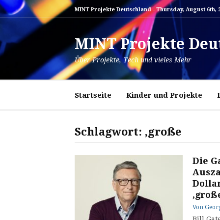
Zum
MINT Projekte Deutschland -
Thursday, August 6th, 
Inhalt
springen
MINT Projekte Deu
Über Projekte, Tech und vieles Mehr
Startseite
Kinder und Projekte
Schlagwort:
‚große
Die G
Ausza
Dolla
‚groß
Von
Geor
Bill Ga