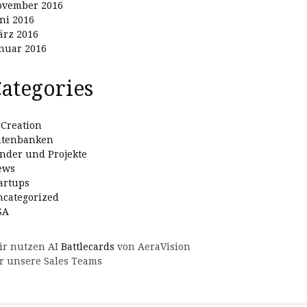
ovember 2016
ni 2016
rz 2016
nuar 2016
ategories
Creation
atenbanken
nder und Projekte
ews
artups
categorized
SA
ir nutzen AI
Battlecards
von AeraVision
r unsere Sales Teams