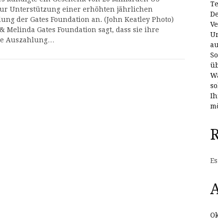
Te
zur Unterstützung einer erhöhten jährlichen
De
ung der Gates Foundation an. (John Keatley Photo)
Ve
 & Melinda Gates Foundation sagt, dass sie ihre
Un
he Auszahlung…
au
So
üb
Wa
so
Ih
mö
Es
A
Ok