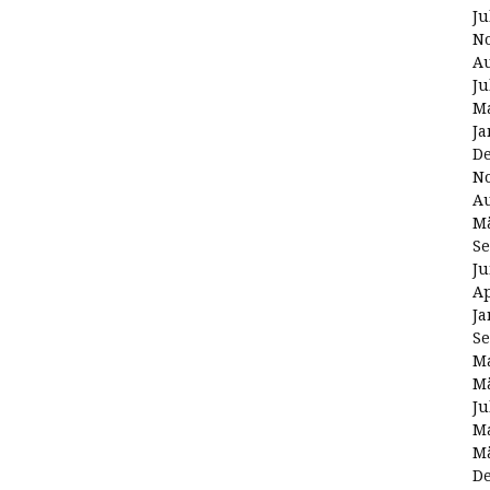
Ju
N
Au
Ju
Ma
Ja
D
N
Au
Mä
Se
Ju
Ap
Ja
Se
Ma
Mä
Ju
Ma
Mä
D