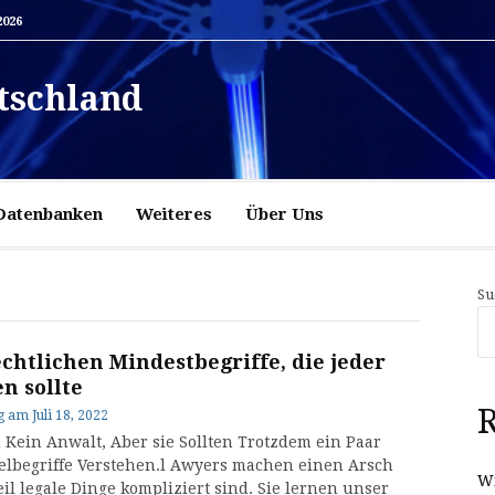
2026
tschland
Datenbanken
Weiteres
Über Uns
Su
echtlichen Mindestbegriffe, die jeder
n sollte
R
g
am
Juli 18, 2022
d Kein Anwalt, Aber sie Sollten Trotzdem ein Paar
elbegriffe Verstehen.l Awyers machen einen Arsch
Wi
eil legale Dinge kompliziert sind. Sie lernen unser