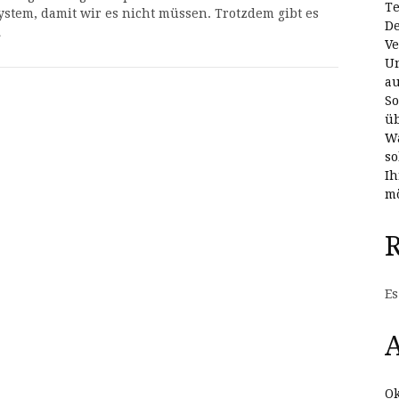
Te
ystem, damit wir es nicht müssen. Trotzdem gibt es
De
…
Ve
Un
au
So
üb
Wa
so
Ih
mö
Es
A
Ok