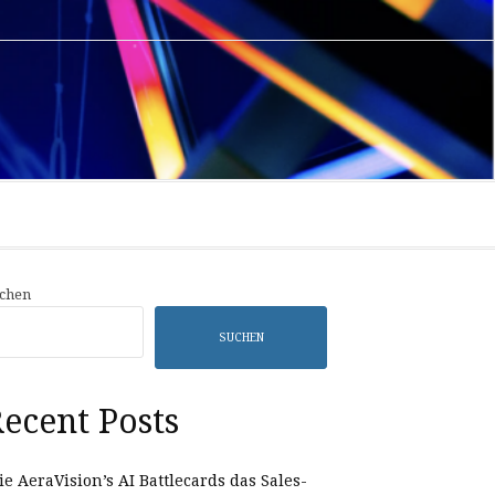
Privacy
Sample
Policy
Page
chen
SUCHEN
ecent Posts
e AeraVision’s AI Battlecards das Sales-