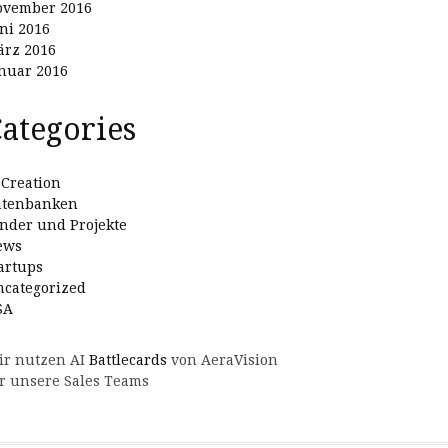
ovember 2016
ni 2016
rz 2016
nuar 2016
ategories
Creation
atenbanken
nder und Projekte
ews
artups
categorized
SA
ir nutzen AI
Battlecards
von AeraVision
r unsere Sales Teams