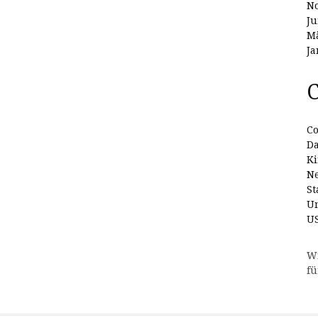
N
Ju
Mä
Ja
C
Co
D
Ki
N
St
Un
U
W
fü