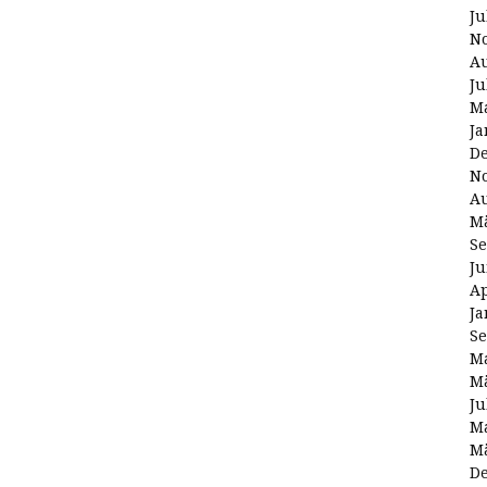
Ju
N
Au
Ju
Ma
Ja
D
N
Au
Mä
Se
Ju
Ap
Ja
Se
Ma
Mä
Ju
Ma
Mä
D