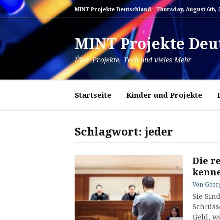
Zum
MINT Projekte Deutschland -
Thursday, August 6th, 
Inhalt
springen
MINT Projekte Deu
Über Projekte, Tech und vieles Mehr
Startseite
Kinder und Projekte
Schlagwort:
jeder
Die r
kenne
Von
Geor
Sie Sin
Schlüss
Geld, w