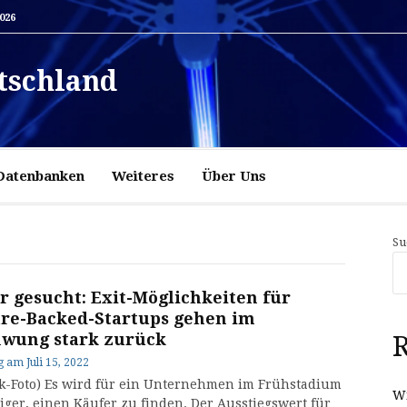
2026
tschland
Datenbanken
Weiteres
Über Uns
Su
r gesucht: Exit-Möglichkeiten für
re-Backed-Startups gehen im
wung stark zurück
R
g
am
Juli 15, 2022
ck-Foto) Es wird für ein Unternehmen im Frühstadium
Wi
iger, einen Käufer zu finden. Der Ausstiegswert für