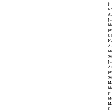
Ju
N
Au
Ju
Ma
Ja
D
N
Au
Mä
Se
Ju
Ap
Ja
Se
Ma
Mä
Ju
Ma
Mä
D