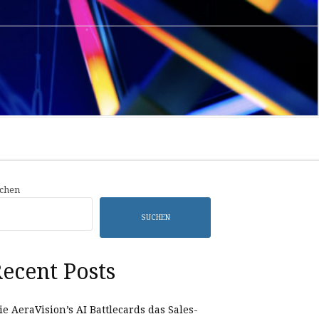
Privacy
Sample
Policy
Page
chen
SUCHEN
ecent Posts
e AeraVision’s AI Battlecards das Sales-