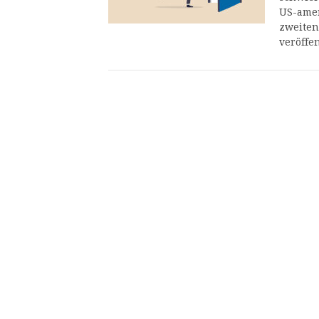
US-amer
zweiten
veröffe