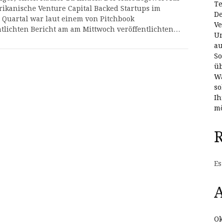
Te
ikanische Venture Capital Backed Startups im
De
 Quartal war laut einem von Pitchbook
Ve
ntlichten Bericht am am Mittwoch veröffentlichten…
Un
au
So
üb
Wa
so
Ih
mö
Es
A
Ok