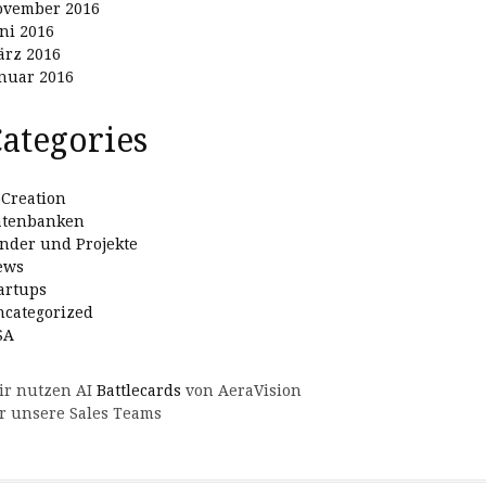
ovember 2016
ni 2016
rz 2016
nuar 2016
ategories
Creation
atenbanken
nder und Projekte
ews
artups
categorized
SA
ir nutzen AI
Battlecards
von AeraVision
r unsere Sales Teams