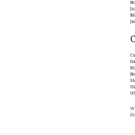
N
Ju
Mä
Ja
C
Co
D
Ki
N
St
Un
U
W
fü