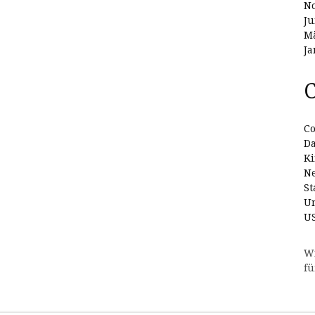
N
Ju
Mä
Ja
C
Co
D
Ki
N
St
Un
U
W
fü