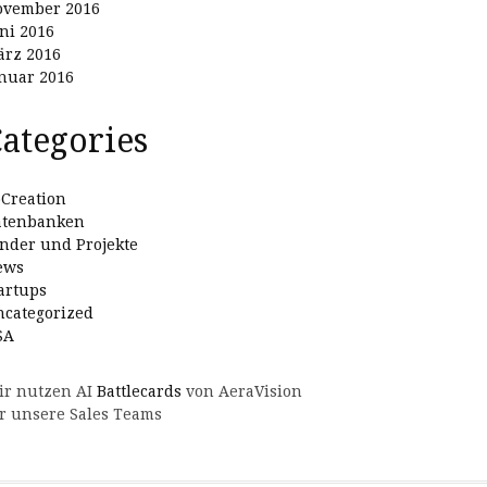
ovember 2016
ni 2016
rz 2016
nuar 2016
ategories
Creation
atenbanken
nder und Projekte
ews
artups
categorized
SA
ir nutzen AI
Battlecards
von AeraVision
r unsere Sales Teams