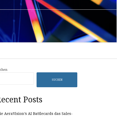
Privacy
Sample
Policy
Page
chen
SUCHEN
ecent Posts
e AeraVision’s AI Battlecards das Sales-