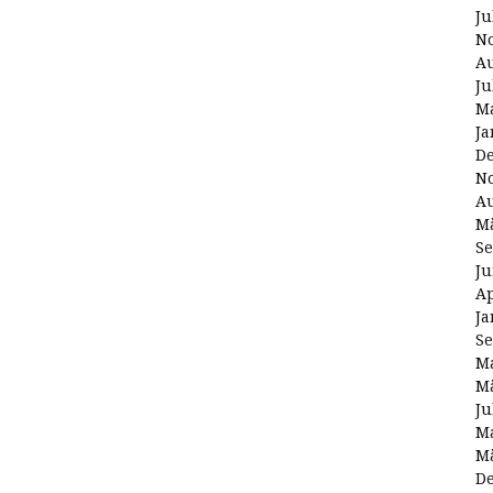
Ju
N
Au
Ju
Ma
Ja
D
N
Au
Mä
Se
Ju
Ap
Ja
Se
Ma
Mä
Ju
Ma
Mä
D