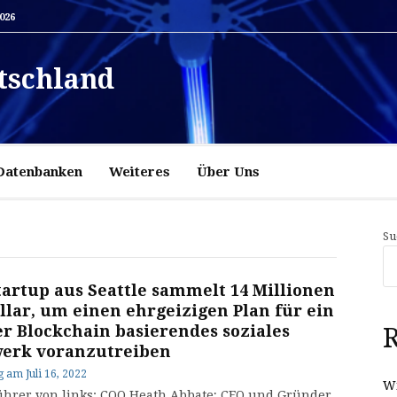
2026
tschland
Datenbanken
Weiteres
Über Uns
Su
tartup aus Seattle sammelt 14 Millionen
llar, um einen ehrgeizigen Plan für ein
er Blockchain basierendes soziales
R
erk voranzutreiben
g
am
Juli 16, 2022
Wi
ührer von links: COO Heath Abbate; CEO und Gründer