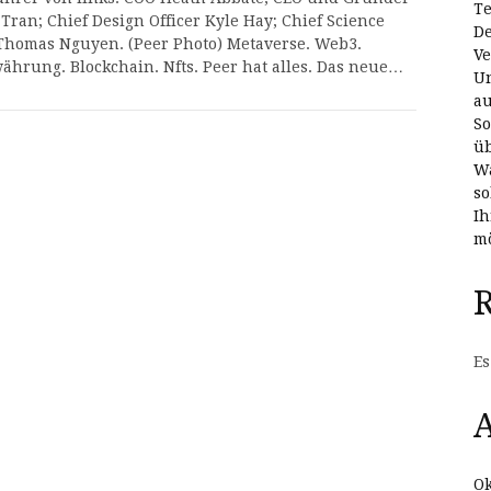
Te
 Tran; Chief Design Officer Kyle Hay; Chief Science
De
 Thomas Nguyen. (Peer Photo) Metaverse. Web3.
Ve
ährung. Blockchain. Nfts. Peer hat alles. Das neue…
Un
au
So
üb
Wa
so
Ih
mö
Es
A
Ok