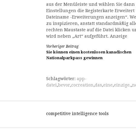
aus der Menüleiste und wählen Sie dann 
Einstellungen die Registerkarte Erweitert
Dateiname -Erweiterungen anzeigen“. Wen
zu inspizieren, anstatt standardmäßig al
rechten Maustaste auf die Datei klicken 
wird neben „Art“ aufgeführt. Anzeige
Weiterlesen
Vorheriger Beitrag
Sie können einen kostenlosen kanadischen
Nationalparkpass gewinnen
Schlagwörter:
app-
datei
,
bevor
,
cocreation
,
das
,
eine
,
einzige,
,
n
competitive intelligence tools