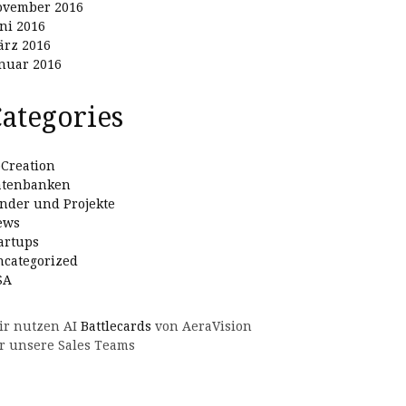
ovember 2016
ni 2016
rz 2016
nuar 2016
ategories
Creation
atenbanken
nder und Projekte
ews
artups
categorized
SA
ir nutzen AI
Battlecards
von AeraVision
r unsere Sales Teams