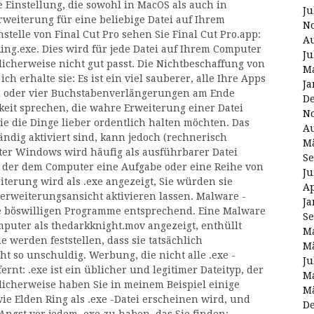
e Einstellung, die sowohl in MacOS als auch in
Ju
rweiterung für eine beliebige Datei auf Ihrem
N
elle von Final Cut Pro sehen Sie Final Cut Pro.app:
Au
ing.exe. Dies wird für jede Datei auf Ihrem Computer
Ju
licherweise nicht gut passt. Die Nichtbeschaffung von
Ma
ch erhalte sie: Es ist ein viel sauberer, alle Ihre Apps
Ja
ei oder vier Buchstabenverlängerungen am Ende
D
eit sprechen, die wahre Erweiterung einer Datei
N
ie die Dinge lieber ordentlich halten möchten. Das
Au
ndig aktiviert sind, kann jedoch (rechnerisch
Mä
ter Windows wird häufig als ausführbarer Datei
Se
, der dem Computer eine Aufgabe oder eine Reihe von
Ju
terung wird als .exe angezeigt, Sie würden sie
Ap
ierweiterungsansicht aktivieren lassen. Malware -
Ja
e böswilligen Programme entsprechend. Eine Malware
Se
puter als thedarkknight.mov angezeigt, enthüllt
Ma
 werden feststellen, dass sie tatsächlich
Mä
t so unschuldig. Werbung, die nicht alle .exe -
Ju
ernt: .exe ist ein üblicher und legitimer Dateityp, der
Ma
icherweise haben Sie in meinem Beispiel einige
Mä
ie Elden Ring als .exe -Datei erscheinen wird, und
D