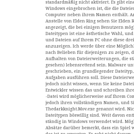
standardmäßig nicht aktiviert. Es gibt ein
Windows eingebrochen ist, die die Dateie
Computer neben ihrem Namen enthält. Anst
Anstelle von Elden Ring sehen Sie Elden R
angezeigt, die bei einigen Benutzern mög
Dateitypen ist eine ästhetische Wahl, und i
und Dateien auf Ihrem PC ohne diese dr
anzuzeigen. Ich werde über eine Möglichk
nach Belieben für diejenigen zu zeigen, d
Aufhalten von Dateierweiterungen, die stä
gesehen) lebensrettend sein. Malware un
geschrieben, ein grundlegender Dateityp
Aufgaben ausführen soll. Diese Dateierwei
jedoch nicht wissen, wenn Sie keine Date
Entwickler wissen das und schreiben ihr
-Datei wird möglicherweise auf Ihrem Com
jedoch ihren vollständigen Namen, und Sie
Thedarkknight.Mov.exe genannt wird. Nich
Dateitypen böswillig sind. Weit davon entf
ständig in Windows verwendet wird. Mögl
Absätze darüber bemerkt, dass ein Spiel w