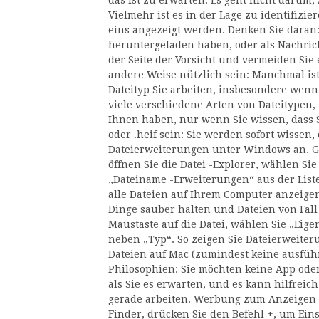
das ist zu erwarten. Es geht nicht darum,
Vielmehr ist es in der Lage zu identifizier
eins angezeigt werden. Denken Sie daran:
heruntergeladen haben, oder als Nachrich
der Seite der Vorsicht und vermeiden Sie 
andere Weise nützlich sein: Manchmal ist 
Dateityp Sie arbeiten, insbesondere wenn 
viele verschiedene Arten von Dateitypen, 
Ihnen haben, nur wenn Sie wissen, dass Si
oder .heif sein: Sie werden sofort wissen,
Dateierweiterungen unter Windows an. G
öffnen Sie die Datei -Explorer, wählen S
„Dateiname -Erweiterungen“ aus der List
alle Dateien auf Ihrem Computer anzeigen
Dinge sauber halten und Dateien von Fall z
Maustaste auf die Datei, wählen Sie „Eig
neben „Typ“. So zeigen Sie Dateierweiter
Dateien auf Mac (zumindest keine ausführ
Philosophien: Sie möchten keine App oder
als Sie es erwarten, und es kann hilfreich
gerade arbeiten. Werbung zum Anzeigen 
Finder, drücken Sie den Befehl +, um Eins