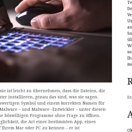
Te
De
Ve
Un
au
So
üb
Wa
so
Ih
mö
ie ist leicht zu übernehmen, dass die Dateien, die
r installieren, genau das sind, was sie sagen.
Es
chwertigen Symbol und einem korrekten Namen für
? Malware – und Malware -Entwickler – unter diesen
A
ese böswilligen Programme ohne Frage zu öffnen.
glichkeit, die Art einer bestimmten App, eines
 Ihrem Mac oder PC zu kennen – er ist
Ok