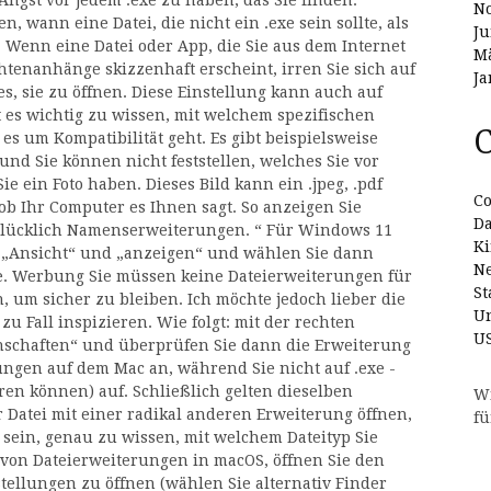
 Angst vor jedem .exe zu haben, das Sie finden:
N
en, wann eine Datei, die nicht ein .exe sein sollte, als
Ju
 Wenn eine Datei oder App, die Sie aus dem Internet
Mä
tenanhänge skizzenhaft erscheint, irren Sie sich auf
Ja
es, sie zu öffnen. Diese Einstellung kann auch auf
es wichtig zu wissen, mit welchem ​​spezifischen
C
es um Kompatibilität geht. Es gibt beispielsweise
und Sie können nicht feststellen, welches Sie vor
e ein Foto haben. Dieses Bild kann ein .jpeg, .pdf
Co
 ob Ihr Computer es Ihnen sagt. So anzeigen Sie
D
lücklich Namenserweiterungen. “ Für Windows 11
Ki
ie „Ansicht“ und „anzeigen“ und wählen Sie dann
N
e. Werbung Sie müssen keine Dateierweiterungen für
St
, um sicher zu bleiben. Ich möchte jedoch lieber die
Un
u Fall inspizieren. Wie folgt: mit der rechten
U
enschaften“ und überprüfen Sie dann die Erweiterung
ungen auf dem Mac an, während Sie nicht auf .exe -
en können) auf. Schließlich gelten dieselben
W
 Datei mit einer radikal anderen Erweiterung öffnen,
fü
 sein, genau zu wissen, mit welchem ​​Dateityp Sie
von Dateierweiterungen in macOS, öffnen Sie den
tellungen zu öffnen (wählen Sie alternativ Finder