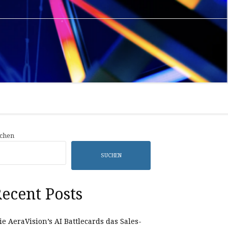
Privacy
Sample
Policy
Page
chen
SUCHEN
ecent Posts
e AeraVision’s AI Battlecards das Sales-