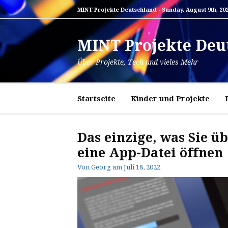
Zum
MINT Projekte Deutschland -
Sunday, August 9th, 20
Inhalt
springen
MINT Projekte Deu
Über Projekte, Tech und vieles Mehr
Startseite
Kinder und Projekte
Das einzige, was Sie ü
eine App-Datei öffnen
Von
Georg
am
Juli 18, 2022