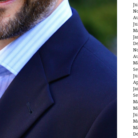
Ju
N
Au
Ju
Ma
Ja
D
N
Au
Mä
Se
Ju
Ap
Ja
Se
Ma
Mä
Ju
Ma
Mä
D