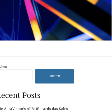
Privacy
Sample
Policy
Page
chen
SUCHEN
ecent Posts
e AeraVision’s AI Battlecards das Sales-