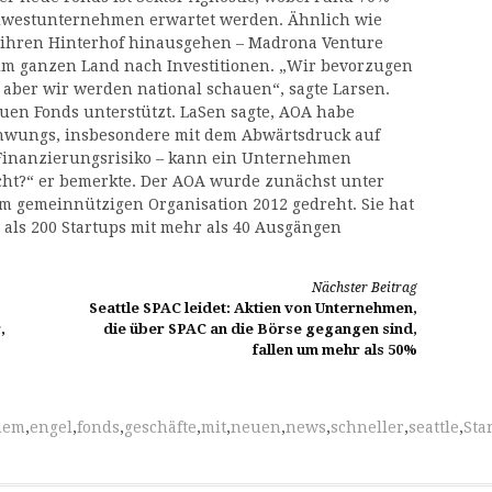
rdwestunternehmen erwartet werden. Ähnlich wie
 ihren Hinterhof hinausgehen – Madrona Venture
t im ganzen Land nach Investitionen. „Wir bevorzugen
aber wir werden national schauen“, sagte Larsen.
uen Fonds unterstützt. LaSen sagte, AOA habe
hwungs, insbesondere mit dem Abwärtsdruck auf
Finanzierungsrisiko – kann ein Unternehmen
cht?“ er bemerkte. Der AOA wurde zunächst unter
m gemeinnützigen Organisation 2012 gedreht. Sie hat
 als 200 Startups mit mehr als 40 Ausgängen
Nächster Beitrag
Seattle SPAC leidet: Aktien von Unternehmen,
,
die über SPAC an die Börse gegangen sind,
fallen um mehr als 50%
nem
,
engel
,
fonds
,
geschäfte
,
mit
,
neuen
,
news
,
schneller
,
seattle
,
Sta