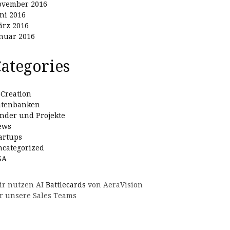
ovember 2016
ni 2016
rz 2016
nuar 2016
ategories
Creation
atenbanken
nder und Projekte
ews
artups
categorized
SA
ir nutzen AI
Battlecards
von AeraVision
r unsere Sales Teams