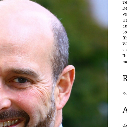
Te
De
Ve
Un
au
So
üb
Wa
so
Ih
mö
Es
A
Ok