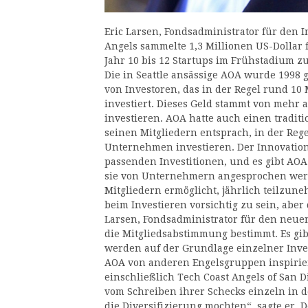
Eric Larsen, Fondsadministrator für den 
Angels sammelte 1,3 Millionen US-Dollar 
Jahr 10 bis 12 Startups im Frühstadium z
Die in Seattle ansässige AOA wurde 1998
von Investoren, das in der Regel rund 10
investiert. Dieses Geld stammt von mehr a
investieren. AOA hatte auch einen traditi
seinen Mitgliedern entsprach, in der Reg
Unternehmen investieren. Der Innovations
passenden Investitionen, und es gibt AOA
sie von Unternehmern angesprochen werde
Mitgliedern ermöglicht, jährlich teilzune
beim Investieren vorsichtig zu sein, aber 
Larsen, Fondsadministrator für den neue
die Mitgliedsabstimmung bestimmt. Es gi
werden auf der Grundlage einzelner Invest
AOA von anderen Engelsgruppen inspirier
einschließlich Tech Coast Angels of San Die
vom Schreiben ihrer Schecks einzeln in d
die Diversifizierung mochten“, sagte er. 