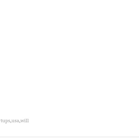
rtups
,
usa
,
will