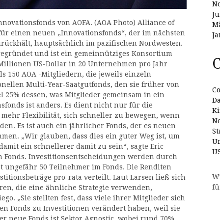
N
Ju
Innovationsfonds von AOFA. (AOA Photo) Alliance of
Mä
für einen neuen „Innovationsfonds“, der im nächsten
Ja
urückhält, hauptsächlich im pazifischen Nordwesten.
 gegründet und ist ein gemeinnütziges Konsortium
C
 Millionen US-Dollar in 20 Unternehmen pro Jahr
ls 150 AOA -Mitgliedern, die jeweils einzeln
onellen Multi-Year-Saatgutfonds, den sie früher von
Co
el 25% dessen, was Mitglieder gemeinsam in ein
D
fonds ist anders. Es dient nicht nur für die
Ki
 mehr Flexibilität, sich schneller zu bewegen, wenn
N
n. Es ist auch ein jährlicher Fonds, der es neuen
St
hmen. „Wir glauben, dass dies ein guter Weg ist, um
Un
damit ein schnellerer damit zu sein“, sagte Eric
U
n Fonds. Investitionsentscheidungen werden durch
bt ungefähr 50 Teilnehmer im Fonds. Die Renditen
W
itionsbeträge pro-rata verteilt. Laut Larsen ließ sich
fü
en, die eine ähnliche Strategie verwenden,
go. „Sie stellten fest, dass viele ihrer Mitglieder sich
en Fonds zu Investitionen verändert haben, weil sie
Der neue Fonds ist Sektor Agnostic, wobei rund 70%