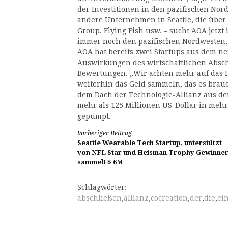
der Investitionen in den pazifischen No
andere Unternehmen in Seattle, die über
Group, Flying Fish usw. – sucht AOA jetz
immer noch den pazifischen Nordwesten, 
AOA hat bereits zwei Startups aus dem ne
Auswirkungen des wirtschaftlichen Absc
Bewertungen. „Wir achten mehr auf das 
weiterhin das Geld sammeln, das es brau
dem Dach der Technologie-Allianz aus de
mehr als 125 Millionen US-Dollar in mehr
gepumpt.
Weiterlesen
Vorheriger Beitrag
Seattle Wearable Tech Startup, unterstützt
von NFL Star und Heisman Trophy Gewinner
sammelt $ 6M
Schlagwörter:
abschließen
,
allianz
,
cocreation
,
der
,
die
,
ei