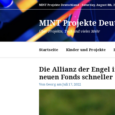
Zum
MINT Projekte Deutschland -
Saturday, August 8th, 
Inhalt
springen
MINT Projekte Deu
Über Projekte, Tech und vieles Mehr
Startseite
Kinder und Projekte
Die Allianz der Engel 
neuen Fonds schneller
Von
Georg
am
Juli 17, 2022