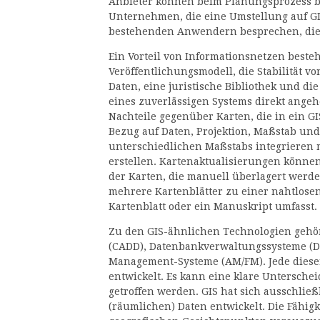
Anbieter können beim Planungsprozess be
Unternehmen, die eine Umstellung auf GI
bestehenden Anwendern besprechen, die 
Ein Vorteil von Informationsnetzen besteh
Veröffentlichungsmodell, die Stabilität 
Daten, eine juristische Bibliothek und d
eines zuverlässigen Systems direkt angeh
Nachteile gegenüber Karten, die in ein GI
Bezug auf Daten, Projektion, Maßstab un
unterschiedlichen Maßstabs integrieren m
erstellen. Kartenaktualisierungen könne
der Karten, die manuell überlagert werden
mehrere Kartenblätter zu einer nahtlose
Kartenblatt oder ein Manuskript umfasst.
Zu den GIS-ähnlichen Technologien gehö
(CADD), Datenbankverwaltungssysteme (DB
Management-Systeme (AM/FM). Jede diese
entwickelt. Es kann eine klare Untersch
getroffen werden. GIS hat sich ausschließ
(räumlichen) Daten entwickelt. Die Fähig