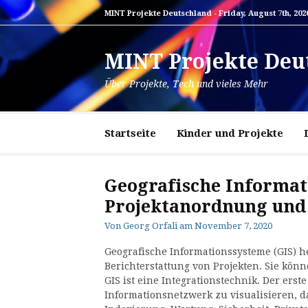
Zum
MINT Projekte Deutschland -
Friday, August 7th, 202
Inhalt
springen
MINT Projekte Deu
Über Projekte, Tech und vieles Mehr
Startseite
Kinder und Projekte
Geografische Informat
Projektanordnung und
Von
Georg Orfali
am
November 7, 2020
Geografische Informationssysteme (GIS) 
Berichterstattung von Projekten. Sie kön
GIS ist eine Integrationstechnik. Der erst
Informationsnetzwerk zu visualisieren, da