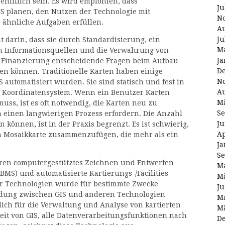
hilflich sein. Es wird empfohlen, dass
Ju
S planen, den Nutzen der Technologie mit
N
ähnliche Aufgaben erfüllen.
Au
Ju
t darin, dass sie durch Standardisierung, ein
Ma
von Informationsquellen und die Verwahrung von
Ja
ie Finanzierung entscheidende Fragen beim Aufbau
D
en können. Traditionelle Karten haben einige
N
S automatisiert wurden. Sie sind statisch und fest in
Au
d Koordinatensystem. Wenn ein Benutzer Karten
Mä
uss, ist es oft notwendig, die Karten neu zu
Se
n einen langwierigen Prozess erfordern. Die Anzahl
Ju
 können, ist in der Praxis begrenzt. Es ist schwierig,
Ap
n Mosaikkarte zusammenzufügen, die mehr als ein
Ja
Se
ren computergestütztes Zeichnen und Entwerfen
Ma
MS) und automatisierte Kartierungs-/Facilities-
Mä
r Technologien wurde für bestimmte Zwecke
Ju
eidung zwischen GIS und anderen Technologien
Ma
lich für die Verwaltung und Analyse von kartierten
Mä
keit von GIS, alle Datenverarbeitungsfunktionen nach
D