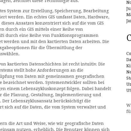
agen, zeichnet diese Technologie aus.
N
Ju
ztes System zur Erstellung, Speicherung, Bearbeitung
Mä
rt werden. Ein echtes GIS umfasst Daten, Hardware,
Ja
 dieses Ansatzes konzentriert sich auf die vom GIS
en durch ein GIS mittels einer Reihe von
C
GIS durch eine Reihe von Funktionsprogrammen
et werden und mit den kartierten Daten arbeiten. Die
sgabeoptionen für die Übermittlung der
Co
uswählen.
D
on kartierten Datenschichten ist recht intuitiv. Die
Ki
Systems stellt hohe Anforderungen an die
N
knüpfung von Daten mit gemeinsamen geografischen
St
te bezeichnet werden. Systementwickler sollten bei
Un
en einem Lebenszykluskonzept folgen. Dabei handelt
U
er die Planung, Gestaltung, Implementierung und
 Der Lebenszyklusansatz berücksichtigt die
W
t sich auf die Daten, die vom System verwaltet und
fü
rn die Art und Weise, wie wir geografische Daten
meinsam nutzen, erheblich. Die Benutzer können sich