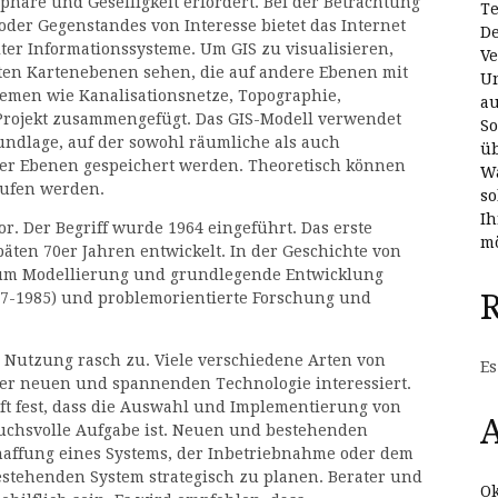
phäre und Geselligkeit erfordert. Bei der Betrachtung
Te
der Gegenstandes von Interesse bietet das Internet
De
iter Informationssysteme. Um GIS zu visualisieren,
Ve
ten Kartenebenen sehen, die auf andere Ebenen mit
Un
hemen wie Kanalisationsnetze, Topographie,
au
Projekt zusammengefügt. Das GIS-Modell verwendet
So
ndlage, auf der sowohl räumliche als auch
üb
 der Ebenen gespeichert werden. Theoretisch können
Wa
rufen werden.
so
Ih
or. Der Begriff wurde 1964 eingeführt. Das erste
mö
en 70er Jahren entwickelt. In der Geschichte von
ch um Modellierung und grundlegende Entwicklung
977-1985) und problemorientierte Forschung und
 Nutzung rasch zu. Viele verschiedene Arten von
Es
er neuen und spannenden Technologie interessiert.
 oft fest, dass die Auswahl und Implementierung von
A
uchsvolle Aufgabe ist. Neuen und bestehenden
haffung eines Systems, der Inbetriebnahme oder dem
estehenden System strategisch zu planen. Berater und
Ok