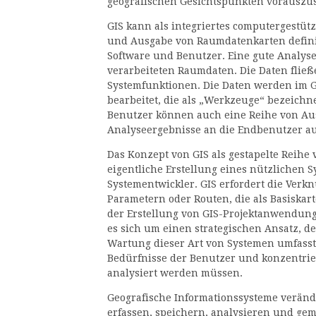
geografischen Gesichtspunkten vorauszus
GIS kann als integriertes computergestüt
und Ausgabe von Raumdatenkarten definie
Software und Benutzer. Eine gute Analyse
verarbeiteten Raumdaten. Die Daten fließ
Systemfunktionen. Die Daten werden im 
bearbeitet, die als „Werkzeuge“ bezeichn
Benutzer können auch eine Reihe von Au
Analyseergebnisse an die Endbenutzer a
Das Konzept von GIS als gestapelte Reihe v
eigentliche Erstellung eines nützlichen 
Systementwickler. GIS erfordert die Ver
Parametern oder Routen, die als Basiskar
der Erstellung von GIS-Projektanwendung
es sich um einen strategischen Ansatz, d
Wartung dieser Art von Systemen umfasst.
Bedürfnisse der Benutzer und konzentrier
analysiert werden müssen.
Geografische Informationssysteme verände
erfassen, speichern, analysieren und ge