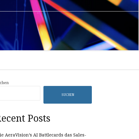
Privacy
Sample
Policy
Page
chen
SUCHEN
ecent Posts
e AeraVision’s AI Battlecards das Sales-