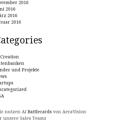
ovember 2016
ni 2016
rz 2016
nuar 2016
ategories
Creation
atenbanken
nder und Projekte
ews
artups
categorized
SA
ir nutzen AI
Battlecards
von AeraVision
r unsere Sales Teams