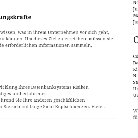
N
Ju
Mä
ungskräfte
Ja
issen, was in ihrem Unternehmen vor sich geht,
C
zu können. Um dieses Ziel zu erreichen, müssen sie
die erforderlichen Informationen sammeln,
Co
D
Ki
N
St
wicklung Ihres Datenbanksystems Risiken
Un
diges und erfahrenes
U
rend Sie Ihre anderen geschäftlichen
 Sie sich auf lange Sicht Kopfschmerzen. Viele…
W
fü