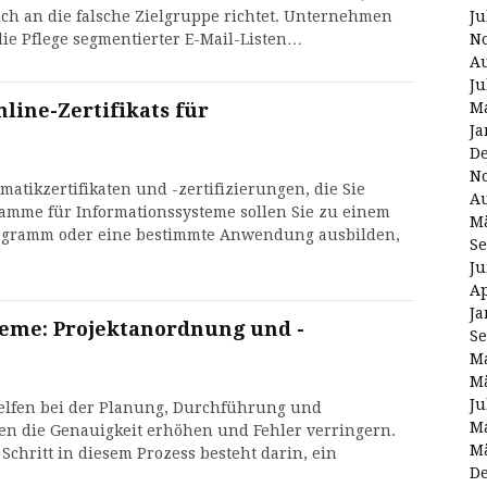
Ju
sich an die falsche Zielgruppe richtet. Unternehmen
N
e Pflege segmentierter E-Mail-Listen…
Au
Ju
Ma
line-Zertifikats für
Ja
D
N
atikzertifikaten und -zertifizierungen, die Sie
Au
ramme für Informationssysteme sollen Sie zu einem
Mä
rogramm oder eine bestimmte Anwendung ausbilden,
Se
Ju
Ap
Ja
teme: Projektanordnung und -
Se
Ma
Mä
Ju
helfen bei der Planung, Durchführung und
Ma
nen die Genauigkeit erhöhen und Fehler verringern.
Mä
e Schritt in diesem Prozess besteht darin, ein
D