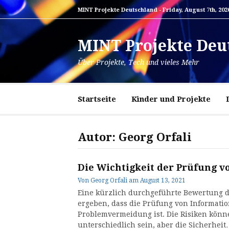
Zum
MINT Projekte Deutschland -
Friday, August 7th, 202
Inhalt
springen
MINT Projekte Deu
Über Projekte, Tech und vieles Mehr
Startseite
Kinder und Projekte
Autor:
Georg Orfali
Die Wichtigkeit der Prüfung 
Von
Georg Orfali
am
August 13, 2021
Eine kürzlich durchgeführte Bewertung 
ergeben, dass die Prüfung von Informatio
Problemvermeidung ist. Die Risiken kö
unterschiedlich sein, aber die Sicherhei