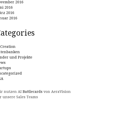
ovember 2016
ni 2016
rz 2016
nuar 2016
ategories
Creation
atenbanken
nder und Projekte
ews
artups
categorized
SA
ir nutzen AI
Battlecards
von AeraVision
r unsere Sales Teams