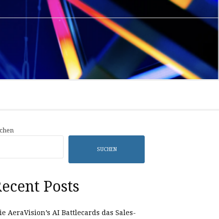
Privacy
Sample
Policy
Page
chen
SUCHEN
ecent Posts
e AeraVision’s AI Battlecards das Sales-