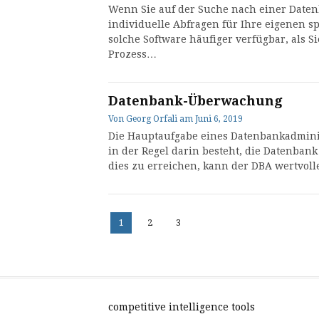
Wenn Sie auf der Suche nach einer Date
individuelle Abfragen für Ihre eigenen s
solche Software häufiger verfügbar, als S
Prozess…
Datenbank-Überwachung
Von
Georg Orfali
am
Juni 6, 2019
Die Hauptaufgabe eines Datenbankadminis
in der Regel darin besteht, die Datenban
dies zu erreichen, kann der DBA wertvoll
Seitennummerierun
Seite
Seite
Seite
1
2
3
der
Beiträge
competitive intelligence tools