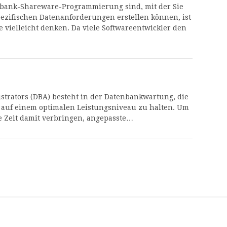
nbank-Shareware-Programmierung sind, mit der Sie
pezifischen Datenanforderungen erstellen können, ist
ie vielleicht denken. Da viele Softwareentwickler den
trators (DBA) besteht in der Datenbankwartung, die
k auf einem optimalen Leistungsniveau zu halten. Um
e Zeit damit verbringen, angepasste…
g