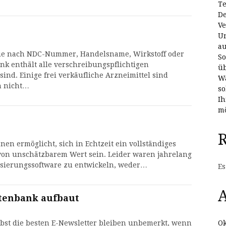
Te
De
Ve
Un
au
 die nach NDC-Nummer, Handelsname, Wirkstoff oder
So
nk enthält alle verschreibungspflichtigen
üb
sind. Einige frei verkäufliche Arzneimittel sind
Wa
n nicht…
so
Ih
mö
nen ermöglicht, sich in Echtzeit ein vollständiges
von unschätzbarem Wert sein. Leider waren jahrelang
risierungssoftware zu entwickeln, weder…
Es
A
tenbank aufbaut
Ok
elbst die besten E-Newsletter bleiben unbemerkt, wenn